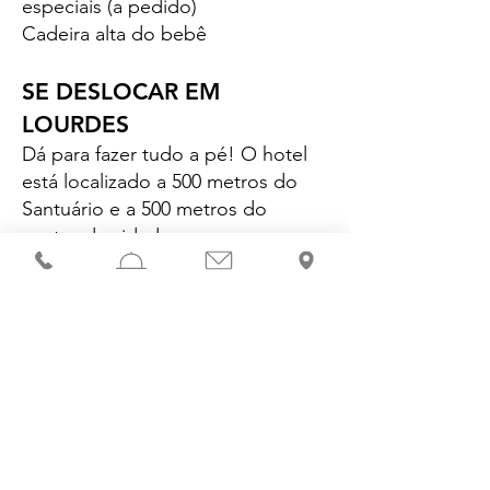
especiais (a pedido)
Cadeira alta do bebê
SE DESLOCAR EM
LOURDES
Dá para fazer tudo a pé! O hotel
está localizado a 500 metros do
Santuário e a 500 metros do
centro da cidade.
Bicicletas e bicicletas elétricas
disponíveis em sistema de
autoatendimento a 50 metros
Aluguel de bicicletas a 100 metros
Shuttles (transfers) pagos para a
cidade e o aeroporto
(paragem dos
shuttles localizada mesmo em frente ao